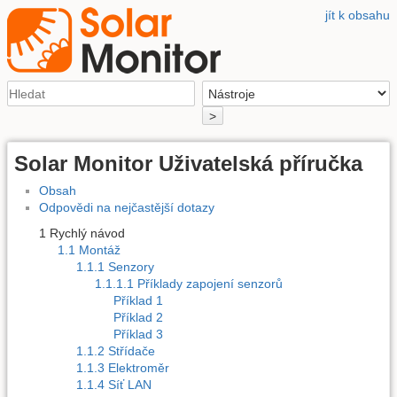
jít k obsahu
>
Solar Monitor Uživatelská příručka
Obsah
Odpovědi na nejčastější dotazy
1 Rychlý návod
1.1 Montáž
1.1.1 Senzory
1.1.1.1 Příklady zapojení senzorů
Příklad 1
Příklad 2
Příklad 3
1.1.2 Střídače
1.1.3 Elektroměr
1.1.4 Síť LAN