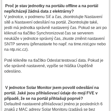
Proč je stav jednotky na portálu offline a na portál
nepřicházejí žádná data z elektrárny?
V jednotce, v podmenu Síť a čas, zkontrolujte Nastavení
sítě a Nastavení odesílání na portál. Zkontrolujte také,
jestli má jednotka správně nastavený čas. Pokud se ani po
kliknutí na tlačítko Synchronizovat čas se serverem
neukáže v jednotce správný čas, zkuste změnit nastavení
SNTP serveru (přenastavte ho např. na time.nist.gov nebo
na ntp.nic.cz).
Poté klikněte na tlačítko Odeslat testovací data. Pokud je
vše správně nastavené, vypíše se hláška Úspěšně
odesláno.
V jednotce Solar Monitor jsem povolil odesílání na
portál. Jaké jsou přihlašovací údaje do mojí FVE v
případě, že se na portál přihlašuji poprvé?
Defaultně nastavené přihlašovací jméno je posledních 6
znaků z MAC adresy Solar Monitoru (zadává se bez