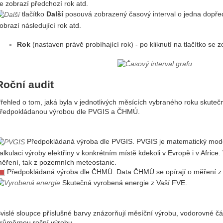
e zobrazí předchozí rok atd.
tlačítko
Další
posouvá zobrazený časový interval o jedna dopředu
obrazí následující rok atd.
Rok
(nastaven právě probíhající rok) - po kliknutí na tlačítko se z
Roční audit
řehled o tom, jaká byla v jednotlivých měsících vybraného roku skuteč
ředpokládanou výrobou dle PVGIS a ČHMÚ.
Předpokládaná výroba dle PVGIS. PVGIS je matematický mode
alkulaci výroby elektřiny v konkrétním místě kdekoli v Evropě i v Africe.
ěření, tak z pozemních meteostanic.
Předpokládaná výroba dle ČHMÚ. Data ČHMÚ se opírají o měření z m
Skutečná vyrobená energie z Vaší FVE.
vislé sloupce příslušné barvy znázorňují měsíční výrobu, vodorovné čá
růměrnou roční výrobu.