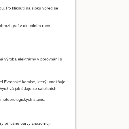
. Po kliknutí na šipku vpřed se
obrazí graf v aktuálním roce.
ná výroba elektrárny v porovnání s
l Evropské komise, který umožňuje
 Využívá jak údaje ze satelitních
eteorologických stanic.
ry přílušné barvy znázorňují