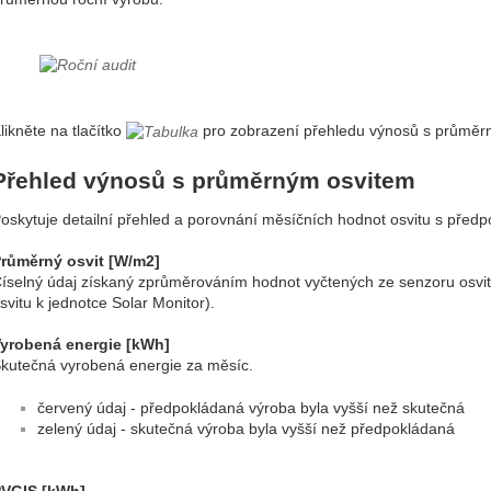
likněte na tlačítko
pro zobrazení přehledu výnosů s průměr
Přehled výnosů s průměrným osvitem
oskytuje detailní přehled a porovnání měsíčních hodnot osvitu s před
růměrný osvit [W/m2]
íselný údaj získaný zprůměrováním hodnot vyčtených ze senzoru osvit
svitu k jednotce Solar Monitor).
yrobená energie [kWh]
kutečná vyrobená energie za měsíc.
červený údaj - předpokládaná výroba byla vyšší než skutečná
zelený údaj - skutečná výroba byla vyšší než předpokládaná