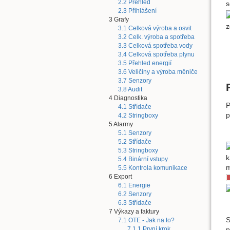
2.2 Přehled
s
2.3 Přihlášení
3 Grafy
z
3.1 Celková výroba a osvit
3.2 Celk. výroba a spotřeba
3.3 Celková spotřeba vody
3.4 Celková spotřeba plynu
3.5 Přehled energií
3.6 Veličiny a výroba měniče
3.7 Senzory
3.8 Audit
4 Diagnostika
P
4.1 Střídače
p
4.2 Stringboxy
5 Alarmy
5.1 Senzory
5.2 Střídače
5.3 Stringboxy
k
5.4 Binární vstupy
m
5.5 Kontrola komunikace
6 Export
6.1 Energie
6.2 Senzory
6.3 Střídače
7 Výkazy a faktury
S
7.1 OTE - Jak na to?
p
7.1.1 První krok