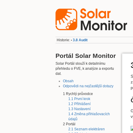
Historie:
3.8 Audit
•
Portál Solar Monitor
Solar Portál slouží k detailnímu
přehledu o FVE, k analýze a exportu
dat.
S
Obsah
z
Odpovědi na nejčastější dotazy
p
1 Rychlý průvodce
1.1 První krok
1.2 Přihlášení
1.3 Nastavení
G
1.4 Změna přihlašovacích
v
údajů
2 Portál
2.1 Seznam elektráren