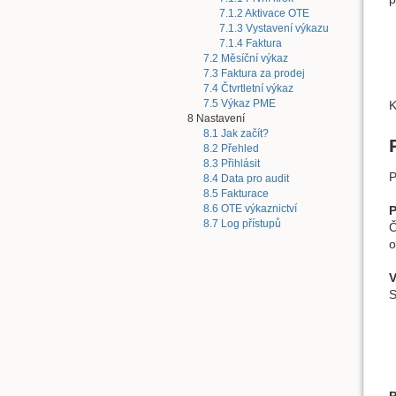
7.1.2 Aktivace OTE
7.1.3 Vystavení výkazu
7.1.4 Faktura
7.2 Měsíční výkaz
7.3 Faktura za prodej
7.4 Čtvrtletní výkaz
7.5 Výkaz PME
K
8 Nastavení
8.1 Jak začít?
8.2 Přehled
8.3 Přihlásit
P
8.4 Data pro audit
8.5 Fakturace
8.6 OTE výkaznictví
P
8.7 Log přístupů
Č
o
V
S