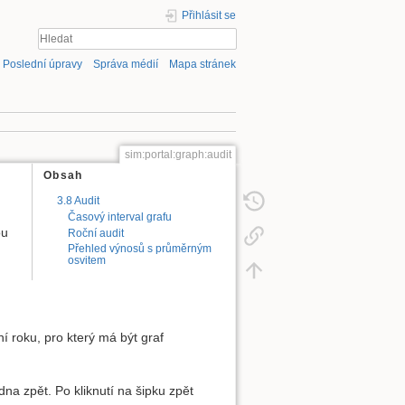
Přihlásit se
Poslední úpravy
Správa médií
Mapa stránek
sim:portal:graph:audit
Obsah
3.8 Audit
Časový interval grafu
ou
Roční audit
Přehled výnosů s průměrným
osvitem
í roku, pro který má být graf
na zpět. Po kliknutí na šipku zpět